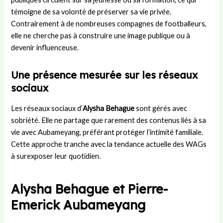
e
n
s
e
e
témoigne de sa volonté de préserver sa vie privée.
s
e
L
n
m
Contrairement à de nombreuses compagnes de footballeurs,
s
Y
a
j
e
elle ne cherche pas à construire une image publique ou à
i
a
n
e
n
devenir influenceuse.
o
m
d
u
t
n
a
e
x
d
a
l
s
d
’
Une présence mesurée sur les réseaux
u
?
u
u
sociaux
p
B
n
o
a
m
Les réseaux sociaux d’
Alysha Behague
sont gérés avec
s
r
a
sobriété. Elle ne partage que rarement des contenus liés à sa
t
ç
t
vie avec Aubameyang, préférant protéger l’intimité familiale.
e
a
c
h
Cette approche tranche avec la tendance actuelle des WAGs
à surexposer leur quotidien.
Alysha Behague et Pierre-
Emerick Aubameyang