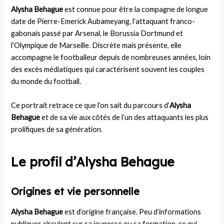
r
i
u
t
s
Alysha Behague
est connue pour être la compagne de longue
U
e
c
r
:
date de Pierre-Emerick Aubameyang, l’attaquant franco-
n
s
o
a
d
i
t
m
n
u
gabonais passé par Arsenal, le Borussia Dortmund et
t
l
i
s
r
l’Olympique de Marseille. Discrète mais présente, elle
e
a
t
f
é
accompagne le footballeur depuis de nombreuses années, loin
d
p
é
e
e
des excès médiatiques qui caractérisent souvent les couples
:
e
d
r
,
du monde du football.
h
t
é
t
r
i
i
p
s
è
Ce portrait retrace ce que l’on sait du parcours d’
Alysha
s
t
a
,
g
t
e
r
s
l
Behague
et de sa vie aux côtés de l’un des attaquants les plus
o
a
t
t
e
prolifiques de sa génération.
i
m
e
r
s
r
i
m
a
e
Le profil d’Alysha Behague
e
e
e
t
t
e
d
n
é
d
t
e
t
g
é
Origines et vie personnelle
s
L
a
i
r
u
a
l
e
o
c
m
d
e
u
Alysha Behague
est d’origine française. Peu d’informations
c
i
e
t
l
publiques circulent sur sa jeunesse ou sa formation, ce qui