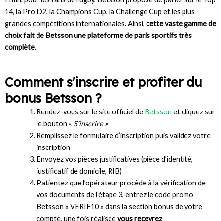
14, la Pro D2, la Champions Cup, la Challenge Cup et les plus
grandes compétitions internationales. Ainsi,
cette vaste gamme de
choix fait de Betsson une plateforme de paris sportifs très
complète
.
Comment s'inscrire et profiter du
bonus Betsson ?
Rendez-vous sur le site officiel de
Betsson
et cliquez sur
le bouton «
S’inscrire »
Remplissez le formulaire d’inscription puis validez votre
inscription
Envoyez vos pièces justificatives (pièce d’identité,
justificatif de domicile, RIB)
Patientez que l’opérateur procède à la vérification de
vos documents de l’étape 3, entrez le code promo
Betsson « VERIF10 » dans la section bonus de votre
compte, une fois réalisée
vous recevrez