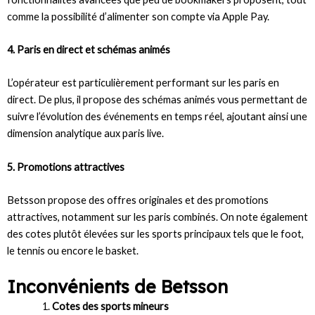
comme la possibilité d’alimenter son compte via Apple Pay.
4. Paris en direct et schémas animés
L’opérateur est particulièrement performant sur les paris en
direct. De plus, il propose des schémas animés vous permettant de
suivre l’évolution des événements en temps réel, ajoutant ainsi une
dimension analytique aux paris live.
5. Promotions attractives
Betsson propose des offres originales et des promotions
attractives, notamment sur les paris combinés. On note également
des cotes plutôt élevées sur les sports principaux tels que le foot,
le tennis ou encore le basket.
Inconvénients de Betsson
Cotes des sports mineurs