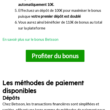
automatiquement 10€.
Effectuez un dépôt de 100€ pour maximiser le bonus
puisque
votre premier dépôt est doublé
Vous aurez ainsi bénéficier de 110€ de bonus au total
sur la plateforme
En savoir plus sur le bonus Betsson
Profiter du bonus
Les méthodes de paiement
disponibles
Dépôts
Chez Betsson, les transactions financières sont simplifiées et
rapides, offrant une large gamme de méthodes de paiement pour