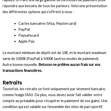
répondre aux besoins de tous les parieurs. Voici une présentation
des différentes options qui s’offrent à vous :
Cartes bancaires (Visa, Mastercard)
PayPal
Paysafecard
Apple Pay
Le montant minimum de dépôt est de 10€, et le montant maximum
varie de 1000€ (PayPal) à 5000€ (autres modes de paiement).
Autre bonne nouvelle,
Betsson ne prélève aucun frais sur vos
transactions financières.
Retraits
Toutefois, les retraits se font uniquement par virement bancaire,
comme l’exige l’ANJ. De plus, vous devez avoir fait valider votre
compte au préalable pour récupérer le paiement de vos gains. Une
condition qui est valable sur l’ensemble des sites de pari sportif.