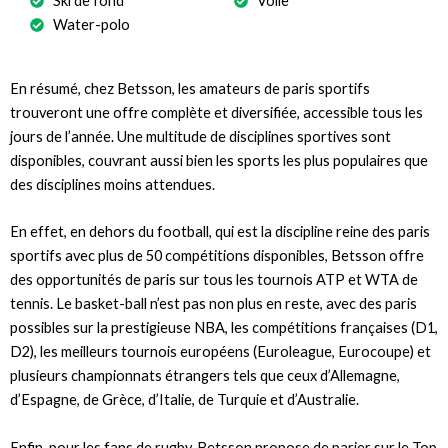
Ski de fond
Voile
Water-polo
En résumé, chez Betsson, les amateurs de paris sportifs
trouveront une offre complète et diversifiée, accessible tous les
jours de l’année. Une multitude de disciplines sportives sont
disponibles, couvrant aussi bien les sports les plus populaires que
des disciplines moins attendues.
En effet, en dehors du football, qui est la discipline reine des paris
sportifs avec plus de 50 compétitions disponibles, Betsson offre
des opportunités de paris sur tous les tournois ATP et WTA de
tennis. Le basket-ball n’est pas non plus en reste, avec des paris
possibles sur la prestigieuse NBA, les compétitions françaises (D1,
D2), les meilleurs tournois européens (Euroleague, Eurocoupe) et
plusieurs championnats étrangers tels que ceux d’Allemagne,
d’Espagne, de Grèce, d’Italie, de Turquie et d’Australie.
Enfin, pour les fans de rugby, Betsson propose de parier sur le Top