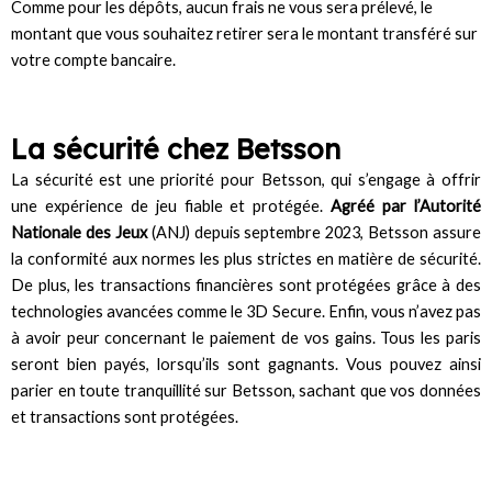
Comme pour les dépôts, aucun frais ne vous sera prélevé, le
montant que vous souhaitez retirer sera le montant transféré sur
votre compte bancaire.
La sécurité chez Betsson
La sécurité est une priorité pour Betsson, qui s’engage à offrir
une expérience de jeu fiable et protégée.
Agréé par l’Autorité
Nationale des Jeux
(ANJ) depuis septembre 2023, Betsson assure
la conformité aux normes les plus strictes en matière de sécurité.
De plus, les transactions financières sont protégées grâce à des
technologies avancées comme le 3D Secure. Enfin, vous n’avez pas
à avoir peur concernant le paiement de vos gains. Tous les paris
seront bien payés, lorsqu’ils sont gagnants. Vous pouvez ainsi
parier en toute tranquillité sur Betsson, sachant que vos données
et transactions sont protégées.