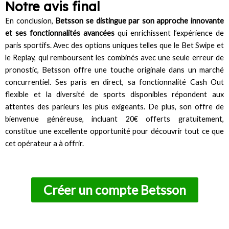
Notre avis final
En conclusion,
Betsson se distingue par son approche innovante
et ses fonctionnalités avancées
qui enrichissent l’expérience de
paris sportifs. Avec des options uniques telles que le Bet Swipe et
le Replay, qui remboursent les combinés avec une seule erreur de
pronostic, Betsson offre une touche originale dans un marché
concurrentiel. Ses paris en direct, sa fonctionnalité Cash Out
flexible et la diversité de sports disponibles répondent aux
attentes des parieurs les plus exigeants. De plus, son offre de
bienvenue généreuse, incluant 20€ offerts gratuitement,
constitue une excellente opportunité pour découvrir tout ce que
cet opérateur a à offrir.
Créer un compte Betsson