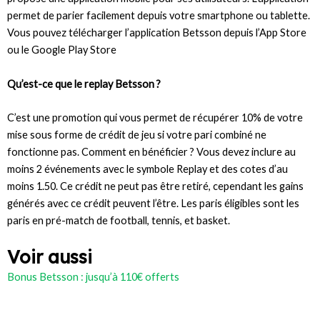
permet de parier facilement depuis votre smartphone ou tablette.
Vous pouvez télécharger l’application Betsson depuis l’App Store
ou le Google Play Store
Qu’est-ce que le replay Betsson ?
C’est une promotion qui vous permet de récupérer 10% de votre
mise sous forme de crédit de jeu si votre pari combiné ne
fonctionne pas. Comment en bénéficier ? Vous devez inclure au
moins 2 événements avec le symbole Replay et des cotes d’au
moins 1.50. Ce crédit ne peut pas être retiré, cependant les gains
générés avec ce crédit peuvent l’être. Les paris éligibles sont les
paris en pré-match de football, tennis, et basket.
Voir aussi
Bonus Betsson : jusqu’à 110€ offerts