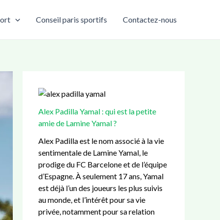
:
:
:
:
:
ort
Conseil paris sportifs
Contactez-nous
B
C
M
E
A
a
D
e
n
l
s
3
r
t
e
k
9
c
r
x
e
p
a
a
P
t
é
t
i
a
b
t
o
n
d
Alex Padilla Yamal : qui est la petite
a
a
a
e
i
amie de Lamine Yamal ?
l
n
u
u
l
l
q
B
r
l
Alex Padilla est le nom associé à la vie
q
u
a
M
a
sentimentale de Lamine Yamal, le
u
e
r
a
Y
prodige du FC Barcelone et de l’équipe
a
:
c
n
a
d’Espagne. À seulement 17 ans, Yamal
r
g
e
c
m
est déjà l’un des joueurs les plus suivis
t
u
l
h
a
au monde, et l’intérêt pour sa vie
t
i
o
e
l
privée, notamment pour sa relation
e
d
n
s
: