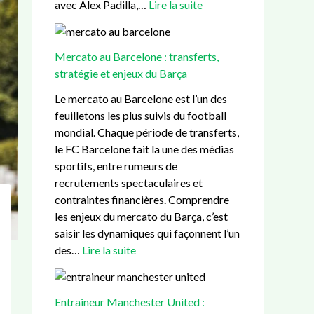
avec Alex Padilla,…
Lire la suite
m
e
e
t
q
p
d
:
e
u
s
u
t
r
i
Mercato au Barcelone : transferts,
:
c
r
U
e
stratégie et enjeux du Barça
d
o
a
n
s
u
m
n
i
t
Le mercato au Barcelone est l’un des
r
i
s
t
l
feuilletons les plus suivis du football
é
t
f
e
a
mondial. Chaque période de transferts,
e
é
e
d
p
le FC Barcelone fait la une des médias
,
d
r
:
e
sportifs, entre rumeurs de
r
é
t
h
t
recrutements spectaculaires et
è
p
s
i
i
contraintes financières. Comprendre
g
a
,
s
t
les enjeux du mercato du Barça, c’est
l
r
s
t
e
saisir les dynamiques qui façonnent l’un
e
t
t
o
a
des…
Lire la suite
s
e
r
i
m
e
m
a
r
i
t
e
t
e
e
Entraineur Manchester United :