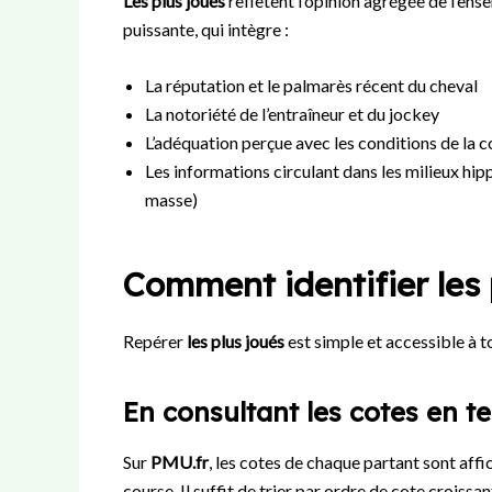
Les plus joués
reflètent l’opinion agrégée de l’ens
puissante, qui intègre :
La réputation et le palmarès récent du cheval
La notoriété de l’entraîneur et du jockey
L’adéquation perçue avec les conditions de la 
Les informations circulant dans les milieux hip
masse)
Comment identifier les 
Repérer
les plus joués
est simple et accessible à t
En consultant les cotes en t
Sur
PMU.fr
, les cotes de chaque partant sont aff
course. Il suffit de trier par ordre de cote crois