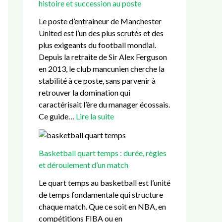
d
n
é
e
d
histoire et succession au poste
é
t
g
t
e
Le poste d’entraineur de Manchester
r
a
i
s
L
United est l’un des plus scrutés et des
o
l
e
u
a
plus exigeants du football mondial.
u
d
e
c
m
Depuis la retraite de Sir Alex Ferguson
l
e
t
c
i
en 2013, le club mancunien cherche la
e
s
e
e
n
stabilité à ce poste, sans parvenir à
m
L
n
s
e
retrouver la domination qui
e
a
j
s
Y
caractérisait l’ère du manager écossais.
n
n
e
i
a
Ce guide…
Lire la suite
t
d
u
o
m
d
e
x
n
a
’
s
d
a
l
Basketball quart temps : durée, règles
u
u
u
?
et déroulement d’un match
n
B
p
m
a
o
Le quart temps au basketball est l’unité
a
r
s
de temps fondamentale qui structure
t
ç
t
chaque match. Que ce soit en NBA, en
c
a
e
compétitions FIBA ou en