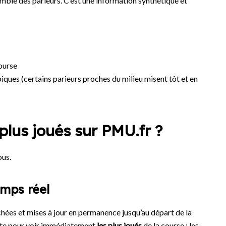
emble des parieurs. C’est une information synthétique et
course
piques (certains parieurs proches du milieu misent tôt et en
plus joués sur PMU.fr ?
ous.
emps réel
ichées et mises à jour en permanence jusqu’au départ de la
sante pour voir immédiatement
les plus joués
de la course : les