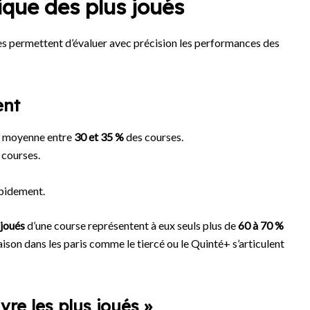
ique des plus joués
es permettent d’évaluer avec précision les performances des
ent
en moyenne entre
30 et 35 %
des courses.
 courses.
apidement.
 joués
d’une course représentent à eux seuls plus de
60 à 70 %
ison dans les paris comme le tiercé ou le Quinté+ s’articulent
ivre les plus joués »