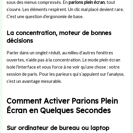
sous des menus compressés. En
parions plein écran
, tout
e
n
s
e
e
s’ouvre. Les éléments respirent. Un clic mal placé devient rare.
s
e
L
n
m
C’est une question d’ergonomie de base.
s
Y
a
j
e
i
a
n
e
n
o
m
d
u
t
La concentration, moteur de bonnes
n
a
e
x
d
décisions
a
l
s
d
’
u
?
u
u
Parier dans un onglet réduit, au milieu d’autres fenêtres
p
B
n
ouvertes, n’aide pas à la concentration. Le mode plein écran
o
a
m
isole l’interface et vous force à ne voir qu’une chose : votre
s
r
a
t
ç
t
session de paris. Pour les parieurs qui s’appuient sur l’analyse,
e
a
c
c’est un avantage mesurable.
h
Comment Activer Parions Plein
Écran en Quelques Secondes
Sur ordinateur de bureau ou laptop