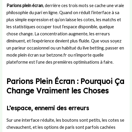
r
i
u
t
s
Parions plein écran
, derrière ces trois mots se cache une vraie
U
e
c
r
:
philosophie du pari en ligne. Quand on réduit l’interface à sa
n
s
o
a
d
i
t
m
n
u
plus simple expression et qu’on laisse les cotes, les matchs et
t
l
i
s
r
les statistiques occuper tout l’espace disponible, quelque
e
a
t
f
é
chose change. La concentration augmente, les erreurs
d
p
é
e
e
diminuent, et l’expérience devient plus fluide. Que vous soyez
:
e
d
r
,
un parieur occasionnel ou un habitué du live betting, passer en
h
t
é
t
r
mode plein écran sur betzone.fr ou n’importe quelle
i
i
p
s
è
plateforme est l’une des premières optimisations à faire.
s
t
a
,
g
t
e
r
s
l
o
a
t
t
e
Parions Plein Écran : Pourquoi Ça
i
m
e
r
s
r
i
m
a
e
Change Vraiment les Choses
e
e
e
t
t
e
d
n
é
d
t
e
t
g
é
L’espace, ennemi des erreurs
s
L
a
i
r
u
a
l
e
o
Sur une interface réduite, les boutons sont petits, les cotes se
c
m
d
e
u
chevauchent, et les options de paris sont parfois cachées
c
i
e
t
l