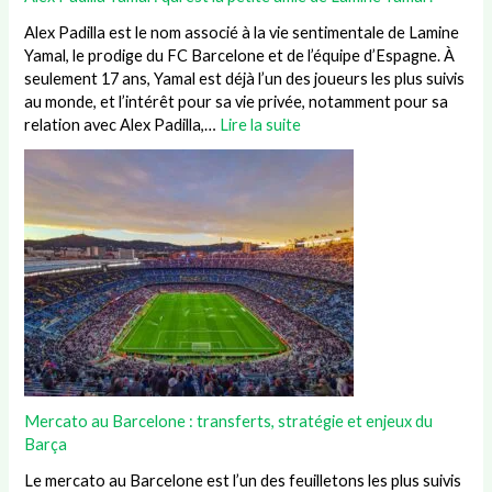
Alex Padilla est le nom associé à la vie sentimentale de Lamine
Yamal, le prodige du FC Barcelone et de l’équipe d’Espagne. À
seulement 17 ans, Yamal est déjà l’un des joueurs les plus suivis
au monde, et l’intérêt pour sa vie privée, notamment pour sa
relation avec Alex Padilla,…
Lire la suite
Mercato au Barcelone : transferts, stratégie et enjeux du
Barça
Le mercato au Barcelone est l’un des feuilletons les plus suivis