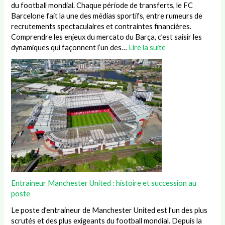
du football mondial. Chaque période de transferts, le FC
Barcelone fait la une des médias sportifs, entre rumeurs de
recrutements spectaculaires et contraintes financières.
Comprendre les enjeux du mercato du Barça, c’est saisir les
dynamiques qui façonnent l’un des…
Lire la suite
Entraineur Manchester United : histoire et succession au
poste
Le poste d’entraineur de Manchester United est l’un des plus
scrutés et des plus exigeants du football mondial. Depuis la