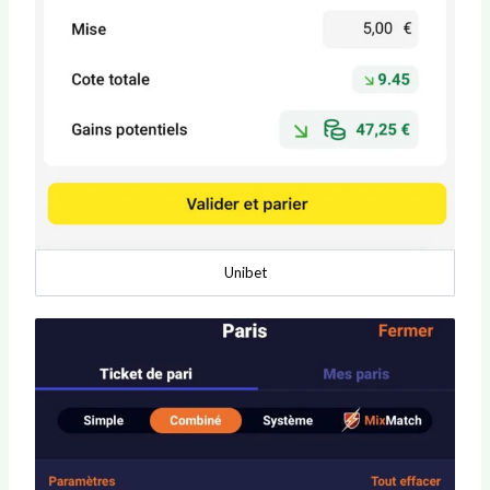
Unibet