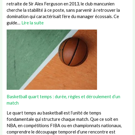
retraite de Sir Alex Ferguson en 2013, le club mancunien
cherche la stabilité à ce poste, sans parvenir à retrouver la
domination qui caractérisait l’ère du manager écossais. Ce
guide…
Lire la suite
Basketball quart temps : durée, règles et déroulement d’un
match
Le quart temps au basketball est l’unité de temps
fondamentale qui structure chaque match. Que ce soit en
NBA, en compétitions FIBA ou en championnats nationaux,
comprendre le découpage temporel d’une rencontre est