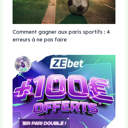
Comment gagner aux paris sportifs : 4
erreurs à ne pas faire