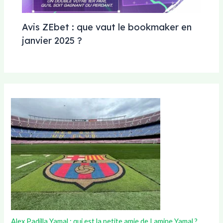
Avis ZEbet : que vaut le bookmaker en
janvier 2025 ?
Alex Padilla Yamal : qui est la petite amie de Lamine Yamal ?