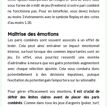
sous forme de crédit de jeu (freebets) si votre pari combiné
ne fonctionne pas. Pour en bénéficier, vous devez inclure
au moins 3 événements avec le symbole Replay et des cotes
d’au moins 1.30.
Maîtrise des émotions
Les paris combinés sont souvent associés à un effet de
levier. Cela peut ainsi entrainer un impact émotionnel
intense, surtout lorsque des sommes importantes sont en
jeu. En effet, vous pourriez ressentir une montée
d’adrénaline à mesure que vos gains potentiels augmentent
avec chaque sélection ajoutée. Cela vous conduira donc
potentiellement à des décisions impulsives, puisque
l’excitation du potentiel gain l’emportera sur la rationalité.
Pour gérer efficacement vos émotions,
il est crucial de
définir des limites claires avant de placer des paris
combinés
. Comme dans tous les jeux d’argents (poker, turf,