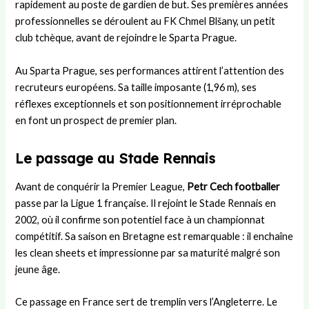
rapidement au poste de gardien de but. Ses premières années
e
n
s
e
e
professionnelles se déroulent au FK Chmel Blšany, un petit
s
e
L
n
m
club tchèque, avant de rejoindre le Sparta Prague.
s
Y
a
j
e
i
a
n
e
n
o
m
d
u
t
Au Sparta Prague, ses performances attirent l’attention des
n
a
e
x
d
recruteurs européens. Sa taille imposante (1,96 m), ses
a
l
s
d
’
réflexes exceptionnels et son positionnement irréprochable
u
?
u
u
en font un prospect de premier plan.
p
B
n
o
a
m
Le passage au Stade Rennais
s
r
a
t
ç
t
e
a
c
Avant de conquérir la Premier League,
Petr Cech footballer
h
passe par la Ligue 1 française. Il rejoint le Stade Rennais en
2002, où il confirme son potentiel face à un championnat
compétitif. Sa saison en Bretagne est remarquable : il enchaîne
les clean sheets et impressionne par sa maturité malgré son
jeune âge.
Ce passage en France sert de tremplin vers l’Angleterre. Le