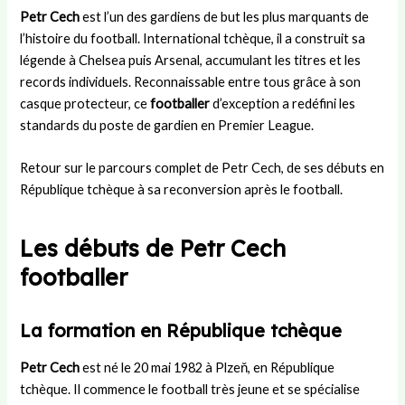
r
i
u
t
s
Petr Cech
est l’un des gardiens de but les plus marquants de
U
e
c
r
:
l’histoire du football. International tchèque, il a construit sa
n
s
o
a
d
i
t
m
n
u
légende à Chelsea puis Arsenal, accumulant les titres et les
t
l
i
s
r
records individuels. Reconnaissable entre tous grâce à son
e
a
t
f
é
casque protecteur, ce
footballer
d’exception a redéfini les
d
p
é
e
e
standards du poste de gardien en Premier League.
:
e
d
r
,
h
t
é
t
r
Retour sur le parcours complet de Petr Cech, de ses débuts en
i
i
p
s
è
République tchèque à sa reconversion après le football.
s
t
a
,
g
t
e
r
s
l
o
a
t
t
e
Les débuts de Petr Cech
i
m
e
r
s
r
i
m
a
e
footballer
e
e
e
t
t
e
d
n
é
d
t
e
t
g
é
La formation en République tchèque
s
L
a
i
r
u
a
l
e
o
Petr Cech
est né le 20 mai 1982 à Plzeň, en République
c
m
d
e
u
tchèque. Il commence le football très jeune et se spécialise
c
i
e
t
l