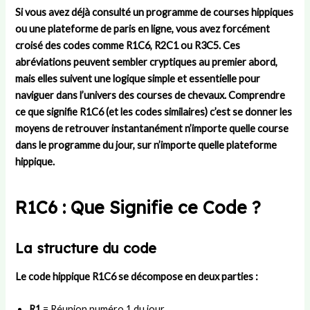
r
i
u
t
s
Si vous avez déjà consulté un programme de courses hippiques
U
e
c
r
:
ou une plateforme de paris en ligne, vous avez forcément
n
s
o
a
d
i
t
m
n
u
croisé des codes comme R1C6, R2C1 ou R3C5. Ces
t
l
i
s
r
abréviations peuvent sembler cryptiques au premier abord,
e
a
t
f
é
mais elles suivent une logique simple et essentielle pour
d
p
é
e
e
naviguer dans l’univers des courses de chevaux. Comprendre
:
e
d
r
,
ce que signifie R1C6 (et les codes similaires) c’est se donner les
h
t
é
t
r
moyens de retrouver instantanément n’importe quelle course
i
i
p
s
è
dans le programme du jour, sur n’importe quelle plateforme
s
t
a
,
g
t
e
r
s
l
hippique.
o
a
t
t
e
i
m
e
r
s
R1C6 : Que Signifie ce Code ?
r
i
m
a
e
e
e
e
t
t
e
d
n
é
d
La structure du code
t
e
t
g
é
s
L
a
i
r
Le code hippique
R1C6
se décompose en deux parties :
u
a
l
e
o
c
m
d
e
u
c
i
e
t
l
R1
= Réunion numéro 1 du jour