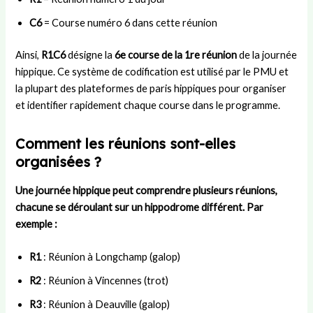
e
n
s
e
e
C6
= Course numéro 6 dans cette réunion
s
e
L
n
m
s
Y
a
j
e
Ainsi,
R1C6
désigne la
6e course de la 1re réunion
de la journée
i
a
n
e
n
o
m
d
u
t
hippique. Ce système de codification est utilisé par le PMU et
n
a
e
x
d
la plupart des plateformes de paris hippiques pour organiser
a
l
s
d
’
et identifier rapidement chaque course dans le programme.
u
?
u
u
p
B
n
Comment les réunions sont-elles
o
a
m
s
r
a
organisées ?
t
ç
t
e
a
c
Une journée hippique peut comprendre plusieurs
réunions
,
h
chacune se déroulant sur un hippodrome différent. Par
exemple :
R1
: Réunion à Longchamp (galop)
R2
: Réunion à Vincennes (trot)
R3
: Réunion à Deauville (galop)