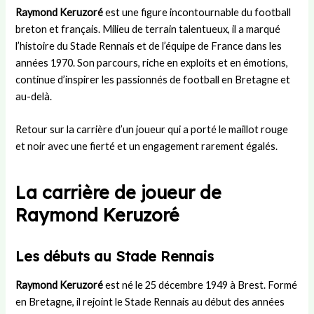
r
i
u
t
s
Raymond Keruzoré
est une figure incontournable du football
U
e
c
r
:
breton et français. Milieu de terrain talentueux, il a marqué
n
s
o
a
d
l’histoire du Stade Rennais et de l’équipe de France dans les
i
t
m
n
u
t
l
i
s
r
années 1970. Son parcours, riche en exploits et en émotions,
e
a
t
f
é
continue d’inspirer les passionnés de football en Bretagne et
d
p
é
e
e
au-delà.
:
e
d
r
,
h
t
é
t
r
Retour sur la carrière d’un joueur qui a porté le maillot rouge
i
i
p
s
è
et noir avec une fierté et un engagement rarement égalés.
s
t
a
,
g
t
e
r
s
l
o
a
t
t
e
La carrière de joueur de
i
m
e
r
s
r
i
m
a
e
Raymond Keruzoré
e
e
e
t
t
e
d
n
é
d
t
e
t
g
é
Les débuts au Stade Rennais
s
L
a
i
r
u
a
l
e
o
Raymond Keruzoré
est né le 25 décembre 1949 à Brest. Formé
c
m
d
e
u
en Bretagne, il rejoint le Stade Rennais au début des années
c
i
e
t
l