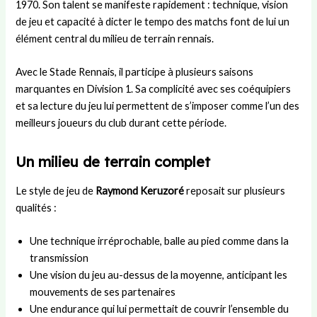
1970. Son talent se manifeste rapidement : technique, vision
e
n
s
e
e
de jeu et capacité à dicter le tempo des matchs font de lui un
s
e
L
n
m
élément central du milieu de terrain rennais.
s
Y
a
j
e
i
a
n
e
n
o
m
d
u
t
Avec le Stade Rennais, il participe à plusieurs saisons
n
a
e
x
d
marquantes en Division 1. Sa complicité avec ses coéquipiers
a
l
s
d
’
et sa lecture du jeu lui permettent de s’imposer comme l’un des
u
?
u
u
meilleurs joueurs du club durant cette période.
p
B
n
o
a
m
Un milieu de terrain complet
s
r
a
t
ç
t
e
a
c
Le style de jeu de
Raymond Keruzoré
reposait sur plusieurs
h
qualités :
Une technique irréprochable, balle au pied comme dans la
transmission
Une vision du jeu au-dessus de la moyenne, anticipant les
mouvements de ses partenaires
Une endurance qui lui permettait de couvrir l’ensemble du