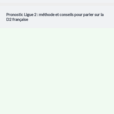
Pronostic Ligue 2 : méthode et conseils pour parier sur la
D2 française
18+ Les jeux d'argent sont interdits aux mineurs. Jouer comporte des
risques : endettement, dépendances... Appelez le 09.74.75.13.13
(appel non surtaxé)
BETZONE
Votre référence des paris sportifs
Copyright © 2026 Betzone | Powered by
Thème WordPress Astra