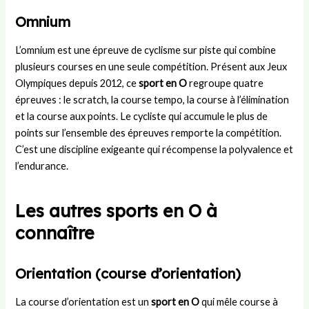
e
n
s
e
e
Omnium
s
e
L
n
m
s
Y
a
j
e
L’omnium est une épreuve de cyclisme sur piste qui combine
i
a
n
e
n
plusieurs courses en une seule compétition. Présent aux Jeux
o
m
d
u
t
Olympiques depuis 2012, ce
sport en O
regroupe quatre
n
a
e
x
d
a
l
s
d
’
épreuves : le scratch, la course tempo, la course à l’élimination
u
?
u
u
et la course aux points. Le cycliste qui accumule le plus de
p
B
n
points sur l’ensemble des épreuves remporte la compétition.
o
a
m
C’est une discipline exigeante qui récompense la polyvalence et
s
r
a
l’endurance.
t
ç
t
e
a
c
h
Les autres sports en O à
connaître
Orientation (course d’orientation)
La course d’orientation est un
sport en O
qui mêle course à