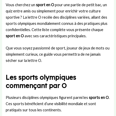
r
i
u
t
s
Vous cherchez un
sport en O
pour une partie de petit bac, un
U
e
c
r
:
quiz entre amis ou simplement pour enrichir votre culture
n
s
o
a
d
i
t
m
n
u
sportive ? La lettre O recèle des disciplines variées, allant des
t
l
i
s
r
sports olympiques mondialement connus à des pratiques plus
e
a
t
f
é
confidentielles. Cette liste complète vous présente chaque
d
p
é
e
e
sport en O
avec ses caractéristiques principales.
:
e
d
r
,
h
t
é
t
r
Que vous soyez passionné de sport, joueur de jeux de mots ou
i
i
p
s
è
simplement curieux, ce guide vous permettra de ne jamais
s
t
a
,
g
sécher sur la lettre O.
t
e
r
s
l
o
a
t
t
e
i
m
e
r
s
Les sports olympiques
r
i
m
a
e
e
e
e
t
t
commençant par O
e
d
n
é
d
t
e
t
g
é
Plusieurs disciplines olympiques figurent parmi les
sports en O
.
s
L
a
i
r
Ces sports bénéficient d’une visibilité mondiale et sont
u
a
l
e
o
c
m
d
e
u
pratiqués sur tous les continents.
c
i
e
t
l