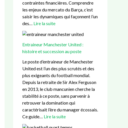
d
n
é
e
d
contraintes financières. Comprendre
é
t
g
t
e
les enjeux du mercato du Barça, c’est
r
a
i
s
L
saisir les dynamiques qui façonnent l’un
o
l
e
u
a
des…
Lire la suite
u
d
e
c
m
l
e
t
c
i
e
s
e
e
n
Entraineur Manchester United :
m
L
n
s
e
histoire et succession au poste
e
a
j
s
Y
Le poste d’entraineur de Manchester
n
n
e
i
a
United est l’un des plus scrutés et des
t
d
u
o
m
plus exigeants du football mondial.
d
e
x
n
a
Depuis la retraite de Sir Alex Ferguson
’
s
d
a
l
en 2013, le club mancunien cherche la
u
u
u
?
stabilité à ce poste, sans parvenir à
n
B
p
retrouver la domination qui
m
a
o
caractérisait l’ère du manager écossais.
a
r
s
Ce guide…
Lire la suite
t
ç
t
c
a
e