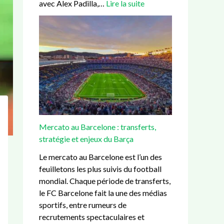
avec Alex Padilla,…
Lire la suite
m
e
e
t
q
p
d
:
e
u
s
u
t
r
i
:
c
r
U
e
d
o
a
n
s
u
m
n
i
t
r
i
s
t
l
é
t
f
e
a
e
é
e
d
p
,
d
r
:
e
Mercato au Barcelone : transferts,
r
é
t
h
t
stratégie et enjeux du Barça
è
p
s
i
i
g
a
,
s
t
Le mercato au Barcelone est l’un des
l
r
s
t
e
feuilletons les plus suivis du football
e
t
t
o
a
mondial. Chaque période de transferts,
s
e
r
i
m
le FC Barcelone fait la une des médias
e
m
a
r
i
sportifs, entre rumeurs de
t
e
t
e
e
recrutements spectaculaires et