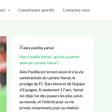
:
:
:
:
:
ort
Conseil paris sportifs
Contactez-nous
B
C
M
E
A
a
D
e
n
l
s
3
r
t
e
k
9
c
r
x
e
p
a
a
P
t
é
t
i
a
b
t
o
n
d
Alex Padilla Yamal : qui est la petite
a
a
a
e
i
amie de Lamine Yamal ?
l
n
u
u
l
l
q
B
r
l
Alex Padilla est le nom associé à la vie
q
u
a
M
a
sentimentale de Lamine Yamal, le
u
e
r
a
Y
prodige du FC Barcelone et de l’équipe
a
:
c
n
a
d’Espagne. À seulement 17 ans, Yamal
r
g
e
c
m
est déjà l’un des joueurs les plus suivis
t
u
l
h
a
au monde, et l’intérêt pour sa vie
t
i
o
e
l
privée, notamment pour sa relation
e
d
n
s
: