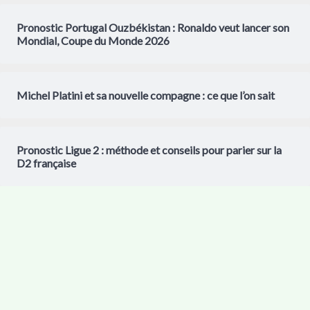
Pronostic Portugal Ouzbékistan : Ronaldo veut lancer son
Mondial, Coupe du Monde 2026
Michel Platini et sa nouvelle compagne : ce que l’on sait
Pronostic Ligue 2 : méthode et conseils pour parier sur la
D2 française
18+ Les jeux d'argent sont interdits aux mineurs. Jouer comporte des
risques : endettement, dépendances... Appelez le 09.74.75.13.13
(appel non surtaxé)