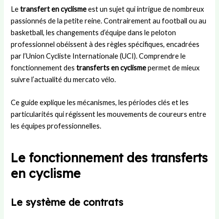
r
i
u
t
s
Le
transfert en cyclisme
est un sujet qui intrigue de nombreux
U
e
c
r
:
passionnés de la petite reine. Contrairement au football ou au
n
s
o
a
d
i
t
m
n
u
basketball, les changements d’équipe dans le peloton
t
l
i
s
r
professionnel obéissent à des règles spécifiques, encadrées
e
a
t
f
é
par l’Union Cycliste Internationale (UCI). Comprendre le
d
p
é
e
e
fonctionnement des
transferts en cyclisme
permet de mieux
:
e
d
r
,
suivre l’actualité du mercato vélo.
h
t
é
t
r
i
i
p
s
è
Ce guide explique les mécanismes, les périodes clés et les
s
t
a
,
g
particularités qui régissent les mouvements de coureurs entre
t
e
r
s
l
o
a
t
t
e
les équipes professionnelles.
i
m
e
r
s
r
i
m
a
e
Le fonctionnement des transferts
e
e
e
t
t
e
d
n
é
d
en cyclisme
t
e
t
g
é
s
L
a
i
r
u
a
l
e
o
Le système de contrats
c
m
d
e
u
c
i
e
t
l