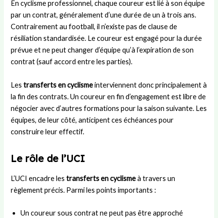
En cyclisme professionnel, chaque coureur est lié à son équipe
e
n
s
e
e
par un contrat, généralement d’une durée de un à trois ans.
s
e
L
n
m
Contrairement au football, il n’existe pas de clause de
s
Y
a
j
e
résiliation standardisée. Le coureur est engagé pour la durée
i
a
n
e
n
o
m
d
u
t
prévue et ne peut changer d’équipe qu’à l’expiration de son
n
a
e
x
d
contrat (sauf accord entre les parties).
a
l
s
d
’
u
?
u
u
Les
transferts en cyclisme
interviennent donc principalement à
p
B
n
la fin des contrats. Un coureur en fin d’engagement est libre de
o
a
m
négocier avec d’autres formations pour la saison suivante. Les
s
r
a
équipes, de leur côté, anticipent ces échéances pour
t
ç
t
e
a
c
construire leur effectif.
h
Le rôle de l’UCI
L’UCI encadre les
transferts en cyclisme
à travers un
règlement précis. Parmi les points importants :
Un coureur sous contrat ne peut pas être approché