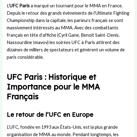
r
i
u
t
s
L’
UFC Paris
a marqué un tournant pour le MMA en France.
U
e
c
r
:
Depuis le retour des grands événements de l’Ultimate Fighting
n
s
o
a
d
i
t
m
n
u
Championship dans la capitale, les parieurs français se sont
t
l
i
s
r
massivement intéressés au MMA. Avec des combattants
e
a
t
f
é
français en tête d’affiche (Cyril Gane, Benoit Saint-Denis,
d
p
é
e
e
Nassourdine Imavov) les soirées UFC à Paris attirent des
:
e
d
r
,
dizaines de milliers de spectateurs et génèrent un volume de
h
t
é
t
r
paris considérable.
i
i
p
s
è
s
t
a
,
g
t
e
r
s
l
UFC Paris : Historique et
o
a
t
t
e
i
m
e
r
s
Importance pour le MMA
r
i
m
a
e
Français
e
e
e
t
t
e
d
n
é
d
t
e
t
g
é
Le retour de l’UFC en Europe
s
L
a
i
r
u
a
l
e
o
L’UFC, fondée en 1993 aux États-Unis, est la plus grande
c
m
d
e
u
organisation de MMA au monde. Pendant longtemps, les
c
i
e
t
l