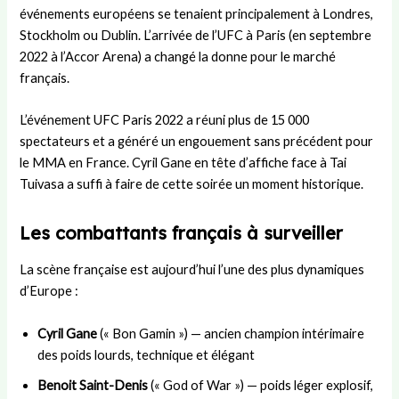
événements européens se tenaient principalement à Londres,
e
n
s
e
e
s
e
L
n
m
Stockholm ou Dublin. L’arrivée de l’UFC à Paris (en septembre
s
Y
a
j
e
2022 à l’Accor Arena) a changé la donne pour le marché
i
a
n
e
n
français.
o
m
d
u
t
n
a
e
x
d
L’événement UFC Paris 2022 a réuni plus de 15 000
a
l
s
d
’
spectateurs et a généré un engouement sans précédent pour
u
?
u
u
le MMA en France. Cyril Gane en tête d’affiche face à Tai
p
B
n
o
a
m
Tuivasa a suffi à faire de cette soirée un moment historique.
s
r
a
t
ç
t
Les combattants français à surveiller
e
a
c
h
La scène française est aujourd’hui l’une des plus dynamiques
d’Europe :
Cyril Gane
(« Bon Gamin ») — ancien champion intérimaire
des poids lourds, technique et élégant
Benoit Saint-Denis
(« God of War ») — poids léger explosif,