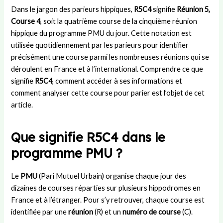
r
i
u
t
s
Dans le jargon des parieurs hippiques,
R5C4
signifie
Réunion 5,
U
e
c
r
:
Course 4
, soit la quatrième course de la cinquième réunion
n
s
o
a
d
i
t
m
n
u
hippique du programme PMU du jour. Cette notation est
t
l
i
s
r
utilisée quotidiennement par les parieurs pour identifier
e
a
t
f
é
précisément une course parmi les nombreuses réunions qui se
d
p
é
e
e
déroulent en France et à l’international. Comprendre ce que
:
e
d
r
,
signifie
R5C4
, comment accéder à ses informations et
h
t
é
t
r
comment analyser cette course pour parier est l’objet de cet
i
i
p
s
è
article.
s
t
a
,
g
t
e
r
s
l
o
a
t
t
e
Que signifie R5C4 dans le
i
m
e
r
s
r
i
m
a
e
programme PMU ?
e
e
e
t
t
e
d
n
é
d
Le
PMU
(Pari Mutuel Urbain) organise chaque jour des
t
e
t
g
é
dizaines de courses réparties sur plusieurs hippodromes en
s
L
a
i
r
France et à l’étranger. Pour s’y retrouver, chaque course est
u
a
l
e
o
c
m
d
e
u
identifiée par une
réunion
(R) et un
numéro de course
(C).
c
i
e
t
l