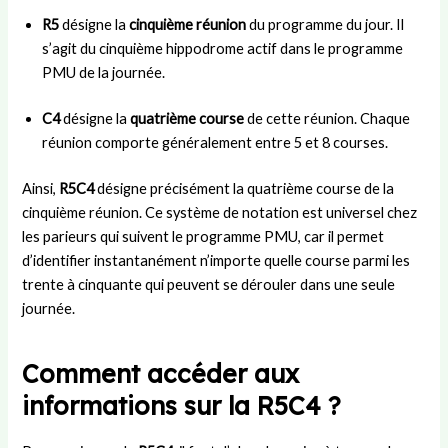
e
n
s
e
e
R5
désigne la
cinquième réunion
du programme du jour. Il
s
e
L
n
m
s’agit du cinquième hippodrome actif dans le programme
s
Y
a
j
e
PMU de la journée.
i
a
n
e
n
o
m
d
u
t
C4
désigne la
quatrième course
de cette réunion. Chaque
n
a
e
x
d
réunion comporte généralement entre 5 et 8 courses.
a
l
s
d
’
u
?
u
u
p
B
n
Ainsi,
R5C4
désigne précisément la quatrième course de la
o
a
m
cinquième réunion. Ce système de notation est universel chez
s
r
a
les parieurs qui suivent le programme PMU, car il permet
t
ç
t
d’identifier instantanément n’importe quelle course parmi les
e
a
c
trente à cinquante qui peuvent se dérouler dans une seule
h
journée.
Comment accéder aux
informations sur la R5C4 ?