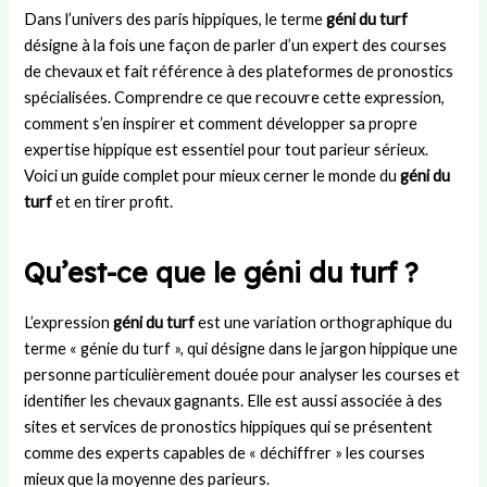
r
i
u
t
s
Dans l’univers des paris hippiques, le terme
géni du turf
U
e
c
r
:
désigne à la fois une façon de parler d’un expert des courses
n
s
o
a
d
de chevaux et fait référence à des plateformes de pronostics
i
t
m
n
u
t
l
i
s
r
spécialisées. Comprendre ce que recouvre cette expression,
e
a
t
f
é
comment s’en inspirer et comment développer sa propre
d
p
é
e
e
expertise hippique est essentiel pour tout parieur sérieux.
:
e
d
r
,
Voici un guide complet pour mieux cerner le monde du
géni du
h
t
é
t
r
turf
et en tirer profit.
i
i
p
s
è
s
t
a
,
g
t
e
r
s
l
Qu’est-ce que le géni du turf ?
o
a
t
t
e
i
m
e
r
s
L’expression
géni du turf
est une variation orthographique du
r
i
m
a
e
e
e
e
t
t
terme « génie du turf », qui désigne dans le jargon hippique une
e
d
n
é
d
personne particulièrement douée pour analyser les courses et
t
e
t
g
é
identifier les chevaux gagnants. Elle est aussi associée à des
s
L
a
i
r
sites et services de pronostics hippiques qui se présentent
u
a
l
e
o
comme des experts capables de « déchiffrer » les courses
c
m
d
e
u
mieux que la moyenne des parieurs.
c
i
e
t
l