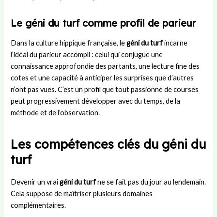
e
n
s
e
e
s
e
L
n
m
Le géni du turf comme profil de parieur
s
Y
a
j
e
i
a
n
e
n
Dans la culture hippique française, le
géni du turf
incarne
o
m
d
u
t
l’idéal du parieur accompli : celui qui conjugue une
n
a
e
x
d
connaissance approfondie des partants, une lecture fine des
a
l
s
d
’
cotes et une capacité à anticiper les surprises que d’autres
u
?
u
u
n’ont pas vues. C’est un profil que tout passionné de courses
p
B
n
o
a
m
peut progressivement développer avec du temps, de la
s
r
a
méthode et de l’observation.
t
ç
t
e
a
c
h
Les compétences clés du géni du
turf
Devenir un vrai
géni du turf
ne se fait pas du jour au lendemain.
Cela suppose de maîtriser plusieurs domaines
complémentaires.